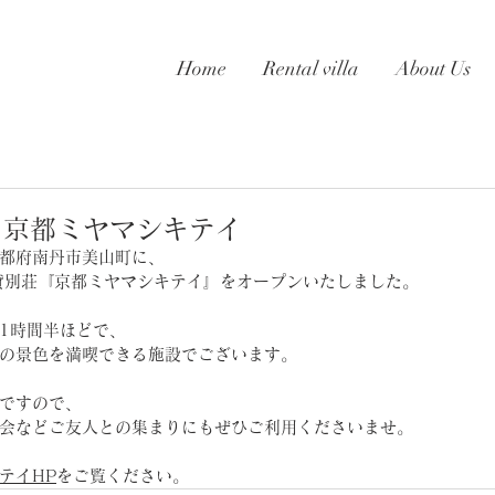
Home
Rental villa
About Us
n】京都ミヤマシキテイ
都府南丹市美山町に、
貸別荘『京都ミヤマシキテイ』をオープンいたしました。
1時間半ほどで、
の景色を満喫できる施設でございます。
ですので、
会などご友人との集まりにもぜひご利用くださいませ。
テイHP
をご覧ください。