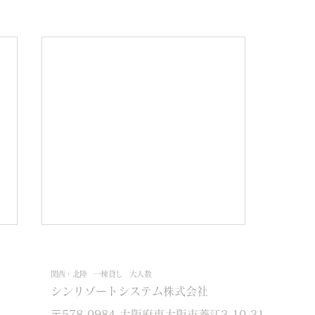
関西・北陸 一棟貸し 大人数
シンリゾートシステム株式会社
〒578-0984 大阪府東大阪市菱江3-10-31